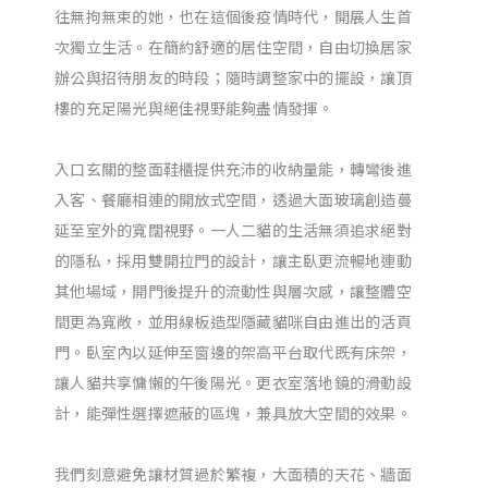
往無拘無束的她，也在這個後疫情時代，開展人生首
次獨立生活。在簡約舒適的居住空間，自由切換居家
辦公與招待朋友的時段；隨時調整家中的擺設，讓頂
樓的充足陽光與絕佳視野能夠盡情發揮。
入口玄關的整面鞋櫃提供充沛的收納量能，轉彎後進
入客、餐廳相連的開放式空間，透過大面玻璃創造蔓
延至室外的寬闊視野。一人二貓的生活無須追求絕對
的隱私，採用雙開拉門的設計，讓主臥更流暢地連動
其他場域，開門後提升的流動性與層次感，讓整體空
間更為寬敞，並用線板造型隱藏貓咪自由進出的活頁
門。臥室內以延伸至窗邊的架高平台取代既有床架，
讓人貓共享慵懶的午後陽光。更衣室落地鏡的滑動設
計，能彈性選擇遮蔽的區塊，兼具放大空間的效果。
我們刻意避免讓材質過於繁複，大面積的天花、牆面