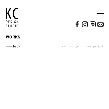
WORKS
WORKS
ABOUT US
previous project
next project
back
Residential
AWARDS / PUBLICATION
Commercial
CONTACT
Conceptual / 3D
Exhibition / Competition