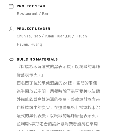
PROJECT YEAR
Restaurant / Bar
PROJECT LEADER
Chun Ta,Tsao / Kuan Huan,Liu / Hsuan-
Hsuan, Huang
BUILDING MATERIALS
『採燒杉木沉浸式的黑表示炭，以精緻的燒烤
廚藝表示火。』
酉名酉丁位於承億酒店的24樓，空間的兩側
為半開放式空間，用餐時除了能享受美味佳餚
外還能欣賞高雄港灣的夜景，整體設計概念來
自於燒烤中的炭火，在整體風格上採燒杉木沉
浸式的黑代表炭，以精緻的燒烤廚藝表示火，
並利用v字形吧台的設計讓消費者能夠在享用