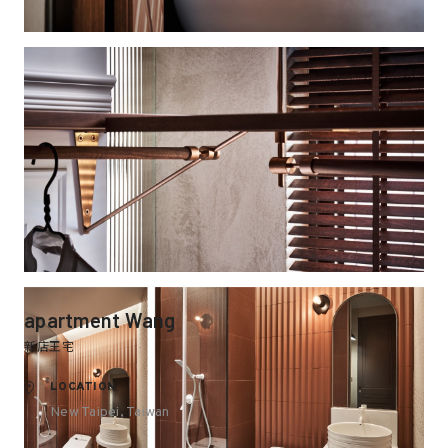
apartment Wang
新店王宅
LOCATION
New Taipei, Taiwan