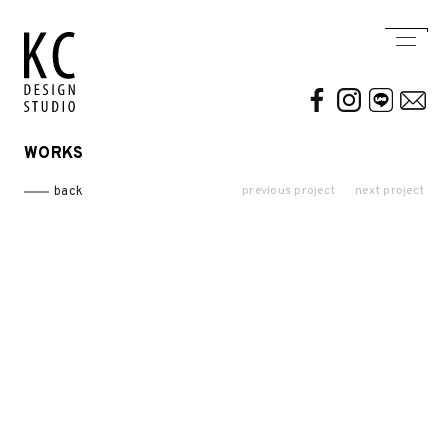
WORKS
WORKS
ABOUT US
previous project
next project
back
Residential
AWARDS / PUBLICATION
Commercial
CONTACT
Conceptual / 3D
Exhibition / Competition