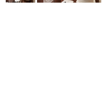
AREA
40P
PROJECT YEAR
Large
PROJECT LEADER
Chun Ta,Tsao / Kuan Huan,Liu
BUILDING MATERIALS
一對年輕的夫妻及他們兩歲的孩子，長時間居住在國
外的屋主，對於兒時的環境新店溪周邊有著特別的情
感，選擇新店區作為他們與孩子的家。
近125米平方的空間及樓高3米的空間中，首要克服的
是過低的鋼樑及幹管，所以天花的設計我們採"解
構"的想法將鋼樑及天花分開，讓彼此能獨立的存在各