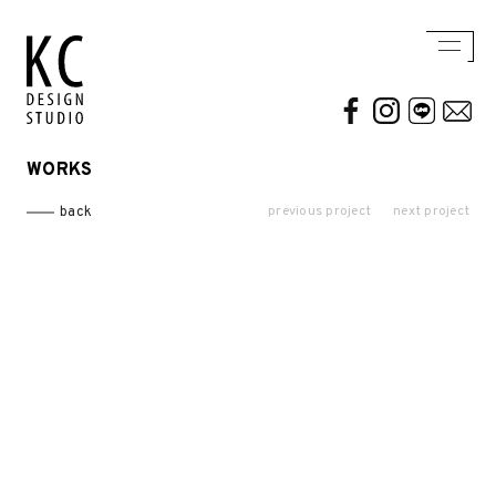
WORKS
WORKS
ABOUT US
previous project
next project
back
Residential
AWARDS / PUBLICATION
Commercial
CONTACT
Conceptual / 3D
Exhibition / Competition