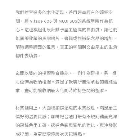
我們捨棄過多的木作硬裝，善用建商原有的畸零空
間，將 Vitsoe 606 與 MUJI SUS的系統層架作為核
心。這種模組化設計賦予屋主極高的自由度，讓他們
能隨著收藏的黑膠唱片、書籍或旅遊紀念品的增加，
隨時調整牆面的風景，真正的空間則交由屋主的生活
物件去填滿。
玄關以雙向的櫃體整合機能，一側作為鞋櫃，另一側
則延伸為收納櫃體。滿足了軟裝所無法承載的機能需
求，盡可能讓收納最大化同時維持空間的整潔。
材質運用上，大面積鋪陳溫暖的木質紋理，滿足屋主
偏好的溫潤質感；咖啡吧台選用帶有不規則釉面光澤
的藻綠色手工磚，透過色彩與質地的對比，與沙發形
成呼應，為空間增添層次與記憶點。