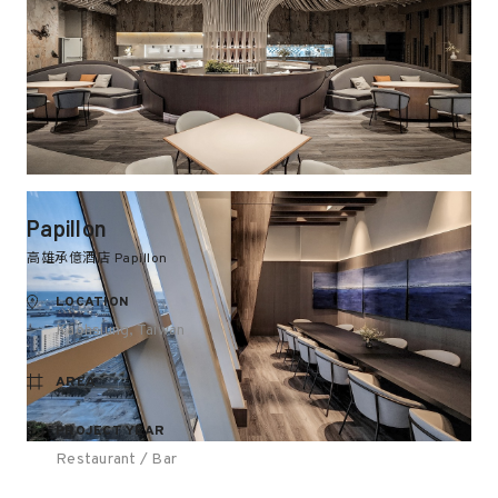
Papillon
高雄承億酒店 Papillon
LOCATION
Kaohsiung, Taiwan
AREA
PROJECT YEAR
Restaurant / Bar