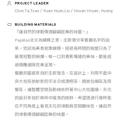
PROJECT LEADER
Chun Ta,Tsao / Kuan Huan,Liu / Hsuan-Hsuan, Huang
BUILDING MATERIALS
『讓自然的律動傳達翩翩起舞的味蕾。』
Papillon法文為蝴蝶之意，主廚曾分享餐廳名字的由
來，他認為美食就像蝴蝶，經過長時間的蛻變只為了
展現短暫的絢爛，每一口到貴賓嘴邊的美味，都是經
過精雕細琢完美呈現。
餐廳的靈感來自於主廚理念，在設計上，利用平面中
央大柱採放射狀的手法分成酒吧區、開放包廂區及用
餐區，讓整體空間及動線依附著中心大柱圍繞，天花
的設計來自於森林中搖曳的樹群，希望透過行進時能
在不同角度上看見天花的律動與空間趣味性，讓自然
的律動傳達翩翩起舞的味蕾。